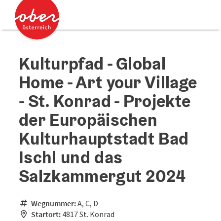
Accesskey
Accesskey
Zum Inhalt
Zum Seitenanfang
[0]
[2]
Kulturpfad - Global
Home - Art your Village
- St. Konrad - Projekte
der Europäischen
Kulturhauptstadt Bad
Ischl und das
Salzkammergut 2024
Wegnummer:
A, C, D
Startort:
4817 St. Konrad