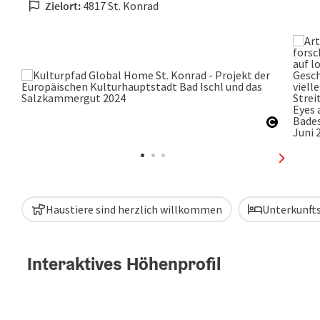
Zielort:
4817 St. Konrad
Copyrig
nächste
Haustiere sind herzlich willkommen
Unterkunft
Interaktives Höhenprofil