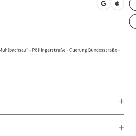
in Google Map
in Apple
Mühlbachsau" - Pöllingerstraße - Querung Bundesstraße -