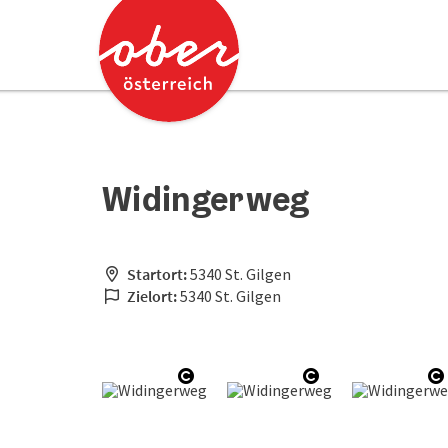
Accesskey
Accesskey
Zum Inhalt
Zum Seitenanfang
[0]
[2]
Widingerweg
Startort:
5340 St. Gilgen
Zielort:
5340 St. Gilgen
Copyright öffnen
Copyright öffne
C