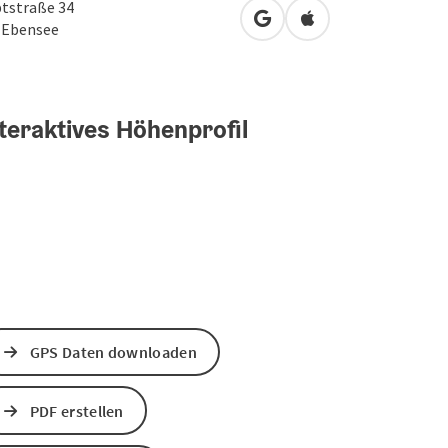
tstraße 34
in Google Maps öffnen
in Apple Maps öffn
2
Ebensee
teraktives Höhenprofil
GPS Daten downloaden
PDF erstellen