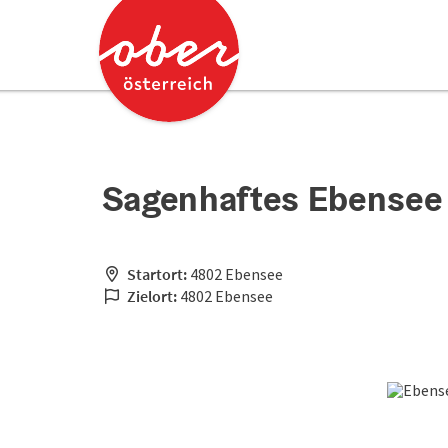
Accesskey
Accesskey
Zum Inhalt
Zum Seitenanfang
[0]
[2]
Sagenhaftes Ebensee 
Startort:
4802 Ebensee
Zielort:
4802 Ebensee