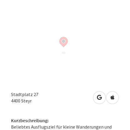
Stadtplatz 27
in Google Map
in Apple
4400
Steyr
Kurzbeschreibung:
Beliebtes Ausflugsziel für kleine Wanderungen und