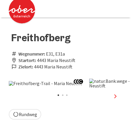
Accesskey
Accesskey
Zum Inhalt
Zum Seitenanfang
[0]
[2]
Freithofberg
Wegnummer:
E31, E31a
Startort:
4443 Maria Neustift
Zielort:
4443 Maria Neustift
Copyright öffnen
Copyright öffnen
Copyright öffnen
nächste
Rundweg