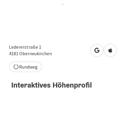
Ledererstraße 1
in Google Maps 
in Apple M
4181
Oberneukirchen
Rundweg
Interaktives Höhenprofil