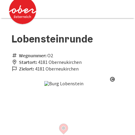
Accesskey
Accesskey
Zum Inhalt
Zum Seitenanfang
[0]
[2]
Lobensteinrunde
Wegnummer:
O2
Startort:
4181 Oberneukirchen
Zielort:
4181 Oberneukirchen
Copyrigh