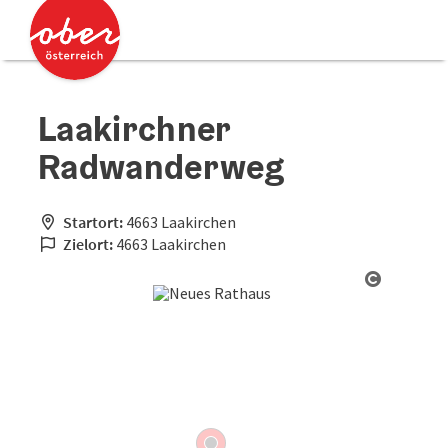
Accesskey
Accesskey
Zum Inhalt
Zum Seitenanfang
[0]
[2]
Laakirchner
Radwanderweg
Startort:
4663 Laakirchen
Zielort:
4663 Laakirchen
Copyrigh