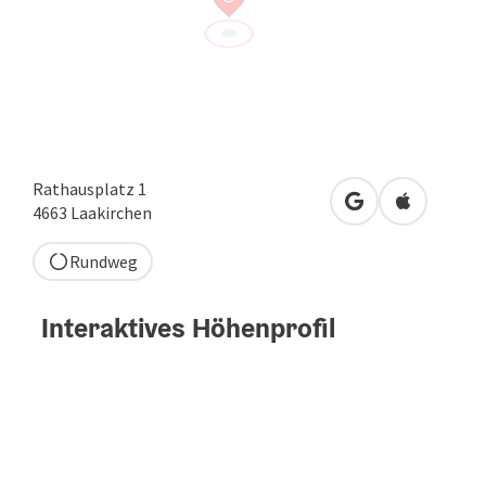
Rathausplatz 1
in Google Maps 
in Apple M
4663
Laakirchen
Rundweg
Interaktives Höhenprofil