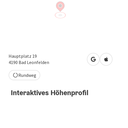
Hauptplatz 19
in Google Maps 
in Apple M
4190
Bad Leonfelden
Rundweg
Interaktives Höhenprofil