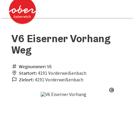
Accesskey
Accesskey
Zum Inhalt
Zum Seitenanfang
[0]
[2]
V6 Eiserner Vorhang
Weg
Wegnummer:
V6
Startort:
4191 Vorderweißenbach
Zielort:
4191 Vorderweißenbach
Copyrigh