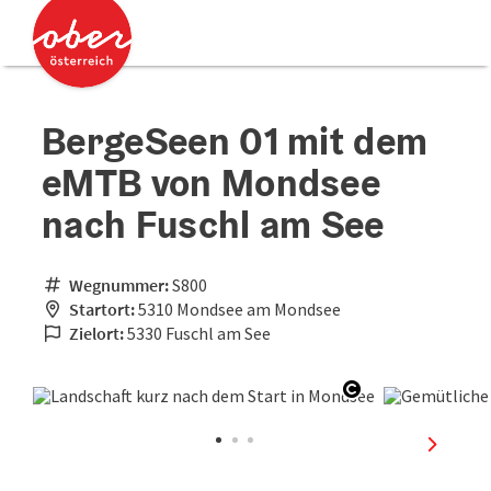
Accesskey
Accesskey
Zum Inhalt
Zum Seitenanfang
[0]
[2]
BergeSeen 01 mit dem
eMTB von Mondsee
nach Fuschl am See
Wegnummer:
S800
Startort:
5310 Mondsee am Mondsee
Zielort:
5330 Fuschl am See
Copyright öffn
nächste