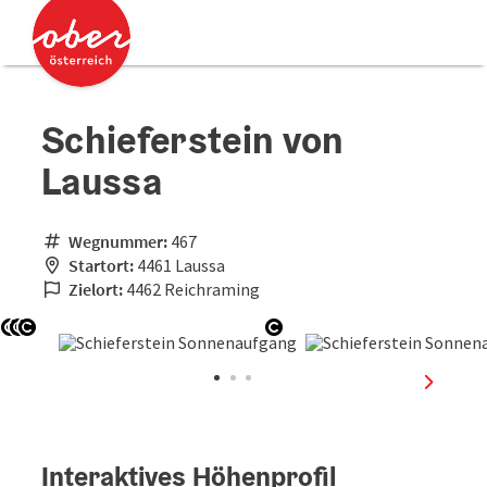
Accesskey
Accesskey
Zum Inhalt
Zum Seitenanfang
[0]
[2]
Schieferstein von
Laussa
Wegnummer:
467
Startort:
4461 Laussa
Zielort:
4462 Reichraming
Copyright öffnen
Copyright öffnen
Copyright öffnen
Copyright öffnen
nächste
Interaktives Höhenprofil