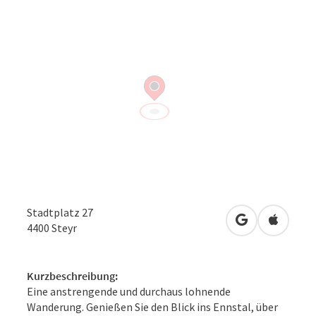
Stadtplatz 27
in Google Map
in Apple
4400
Steyr
Kurzbeschreibung:
Eine anstrengende und durchaus lohnende
Wanderung. Genießen Sie den Blick ins Ennstal, über