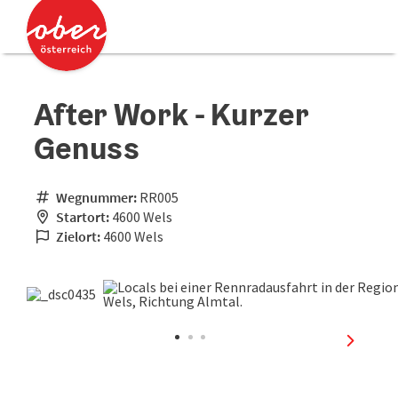
Accesskey
Accesskey
Zum Inhalt
Zum Seitenanfang
[0]
[2]
After Work - Kurzer
Genuss
Wegnummer:
RR005
Startort:
4600 Wels
Zielort:
4600 Wels
nächste