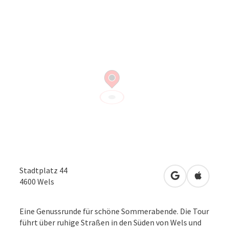
Stadtplatz 44
in Google Map
in Apple
4600
Wels
Eine Genussrunde für schöne Sommerabende. Die Tour
führt über ruhige Straßen in den Süden von Wels und