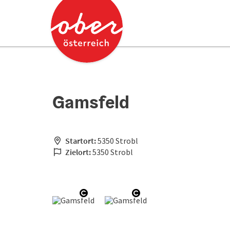
Accesskey
Accesskey
Zum Inhalt
Zum Seitenanfang
[0]
[2]
Gamsfeld
Startort:
5350 Strobl
Zielort:
5350 Strobl
Copyright öffnen
Copyright öffnen