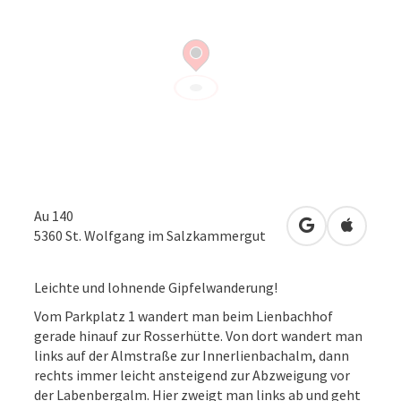
Au 140
in Google Map
in Apple
5360
St. Wolfgang im Salzkammergut
Leichte und lohnende Gipfelwanderung!
Vom Parkplatz 1 wandert man beim Lienbachhof
gerade hinauf zur Rosserhütte. Von dort wandert man
links auf der Almstraße zur Innerlienbachalm, dann
rechts immer leicht ansteigend zur Abzweigung vor
der Labenbergalm. Hier zweigt man links ab und geht