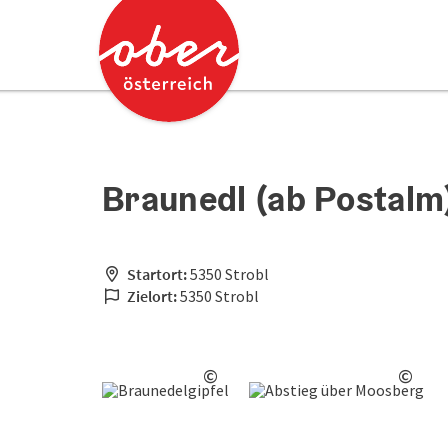
Accesskey
Accesskey
Zum Inhalt
Zum Seitenanfang
[0]
[2]
Braunedl (ab Postalm
Startort:
5350 Strobl
Zielort:
5350 Strobl
©
©
Copyright öffnen
Copy