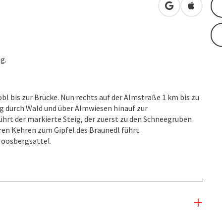
in Google Map
in Apple
g.
 bis zur Brücke. Nun rechts auf der Almstraße 1 km bis zu
eig durch Wald und über Almwiesen hinauf zur
hrt der markierte Steig, der zuerst zu den Schneegruben
eren Kehren zum Gipfel des Braunedl führt.
Moosbergsattel.