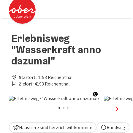
Accesskey
Accesskey
Zum Inhalt
Zum Seitenanfang
[0]
[2]
Erlebnisweg
"Wasserkraft anno
dazumal"
Startort:
4193 Reichenthal
Zielort:
4193 Reichenthal
Copyright öffn
nächste
Haustiere sind herzlich willkommen
Rundweg