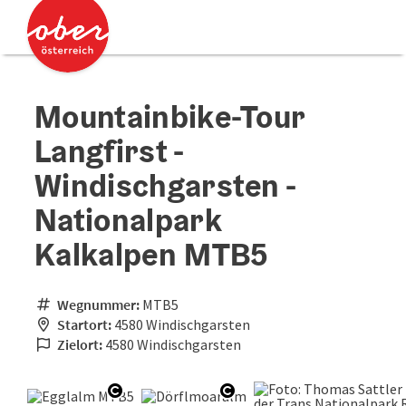
Accesskey
Accesskey
Zum Inhalt
Zum Seitenanfang
[0]
[2]
Mountainbike-Tour
Langfirst -
Windischgarsten -
Nationalpark
Kalkalpen MTB5
Wegnummer:
MTB5
Startort:
4580 Windischgarsten
Zielort:
4580 Windischgarsten