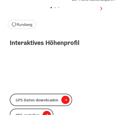
Copyright öffnen
Copyright öffnen
nächste
Rundweg
Interaktives Höhenprofil
GPS Daten downloaden
PDF erstellen