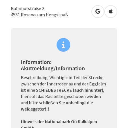
Bahnhofstraße 2
in Google Map
in Apple
4581
Rosenau am Hengstpaß
Information:
Akutmeldung/Information
Beschreibung: Wichtig: ein Teil der Strecke
zwischen der Innerrosenau und der Egglalm
ist eine
SCHIEBESTRECKE (auch hinunter)
,
hier soll das Rad bitte geschoben werden
und
bitte schließen Sie unbedingt die
Weidegatter!!!
Hinweis der Nationalpark Oö Kalkalpen
GmbH: