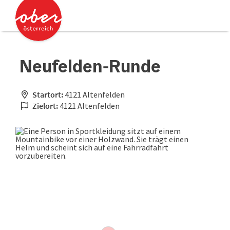
Accesskey
Accesskey
Zum Inhalt
Zum Seitenanfang
[0]
[2]
Neufelden-Runde
Startort:
4121 Altenfelden
Zielort:
4121 Altenfelden