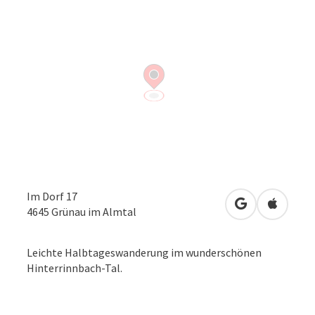
Im Dorf 17
in Google Map
in Apple
4645
Grünau im Almtal
Leichte Halbtageswanderung im wunderschönen
Hinterrinnbach-Tal.