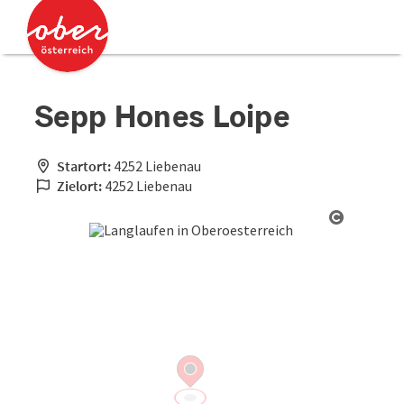
Accesskey
Accesskey
Zum Inhalt
Zum Seitenanfang
[0]
[2]
Sepp Hones Loipe
Startort:
4252 Liebenau
Zielort:
4252 Liebenau
Copyrigh