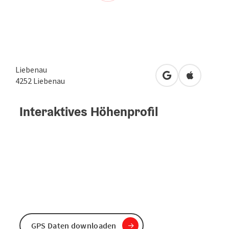
Liebenau
in Google Maps 
in Apple M
4252
Liebenau
Interaktives Höhenprofil
GPS Daten downloaden