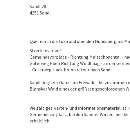
Sandl 28
4251
Sandl
Quer durch die Luka und über den Hundsberg ins M
Streckenverlauf:
Gemeindevorplatz - Richtung Maltschbachtal - nac
Güterweg Eben Richtung Windhaag - an der Gemein
- Güterweg Hacklbrunn retour nach Sandl.
Sandl liegt zur Gänze im Freiwald, der zusammen
Blansker Wald eines der größten geschlossenen Wa
Vielfältiges
Karten- und Informationsmaterial
ist 
Gemeindevorplatz, bei den Sandler Wirten, bei de
erhältlich.