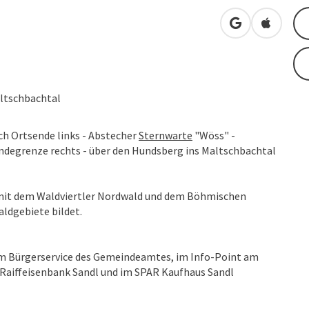
in Google Map
in Apple
altschbachtal
h Ortsende links - Abstecher
Sternwarte
"Wöss" -
degrenze rechts - über den Hundsberg ins Maltschbachtal
 mit dem Waldviertler Nordwald und dem Böhmischen
ldgebiete bildet.
im Bürgerservice des Gemeindeamtes, im Info-Point am
r Raiffeisenbank Sandl und im SPAR Kaufhaus Sandl