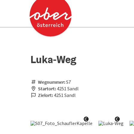
Accesskey
Accesskey
Zum Inhalt
Zum Seitenanfang
[0]
[2]
Luka-Weg
Wegnummer:
S7
Startort:
4251 Sandl
Zielort:
4251 Sandl
Copyright öffnen
Copyri