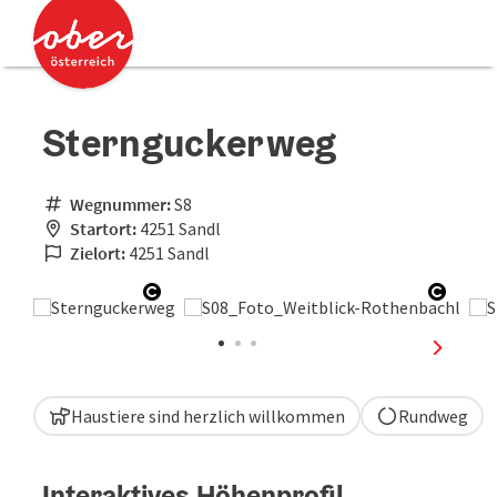
Accesskey
Accesskey
Zum Inhalt
Zum Seitenanfang
[0]
[2]
Sternguckerweg
Wegnummer:
S8
Startort:
4251 Sandl
Zielort:
4251 Sandl
Copyright öffnen
Copyri
nächste
Haustiere sind herzlich willkommen
Rundweg
Interaktives Höhenprofil