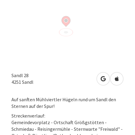
Sandl 28
in Google Map
in Apple
4251
Sandl
Auf sanften Mühlviertler Hügeln rund um Sandl den
Sternen auf der Spur!
Streckenverlauf:
Gemeindevorplatz - Ortschaft Größgstötten -
Schmiedau - Reisingermühle - Sternwarte "Freiwald" -