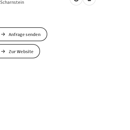
in Google Maps öffnen
in Apple Maps öffn
4
Scharnstein
Anfrage senden
Zur Website