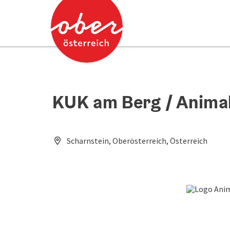
Accesskey
Accesskey
Zum Inhalt
Zum Seitenanfang
[0]
[2]
KUK am Berg / Anima
Scharnstein, Oberösterreich, Österreich