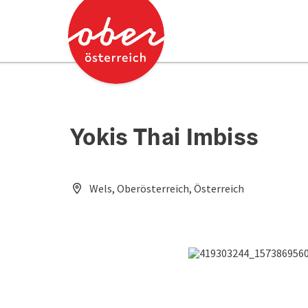
Accesskey
Accesskey
Zum Inhalt
Zum Seitenanfang
[0]
[2]
Yokis Thai Imbiss
Wels, Oberösterreich, Österreich