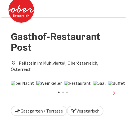
Accesskey
Accesskey
Zum Inhalt
Zum Seitenanfang
[0]
[2]
Gasthof-Restaurant
Post
Peilstein im Mühlviertel, Oberösterreich,
Österreich
nächst
Gastgarten / Terrasse
Vegetarisch