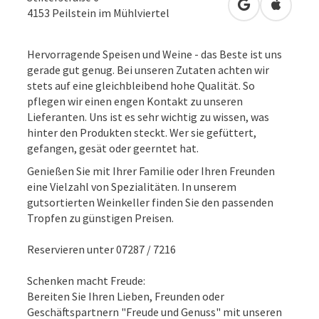
in Google Map
in Apple
4153
Peilstein im Mühlviertel
Hervorragende Speisen und Weine - das Beste ist uns
gerade gut genug. Bei unseren Zutaten achten wir
stets auf eine gleichbleibend hohe Qualität. So
pflegen wir einen engen Kontakt zu unseren
Lieferanten. Uns ist es sehr wichtig zu wissen, was
hinter den Produkten steckt. Wer sie gefüttert,
gefangen, gesät oder geerntet hat.
Genießen Sie mit Ihrer Familie oder Ihren Freunden
eine Vielzahl von Spezialitäten. In unserem
gutsortierten Weinkeller finden Sie den passenden
Tropfen zu günstigen Preisen.
Reservieren unter 07287 / 7216
Schenken macht Freude:
Bereiten Sie Ihren Lieben, Freunden oder
Geschäftspartnern "Freude und Genuss" mit unseren