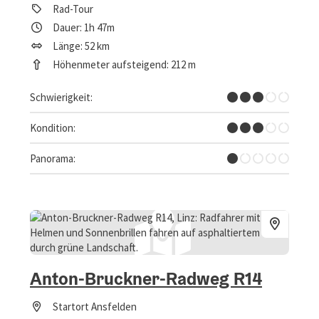
Rad-Tour
Dauer: 1h 47m
Länge: 52 km
Höhenmeter aufsteigend: 212 m
Mittel
Schwierigkeit:
Mittel
Kondition:
Kaum Ausblicke
Panorama:
Anton-Bruckner-Radweg R14
Startort
Ansfelden