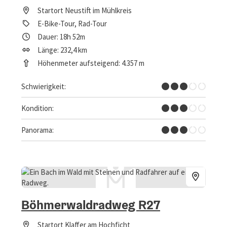
Startort
Neustift im Mühlkreis
E-Bike-Tour, Rad-Tour
Dauer: 18h 52m
Länge: 232,4 km
Höhenmeter aufsteigend: 4.357 m
Mittel
Schwierigkeit:
Mittel
Kondition:
Einige Ausblicke
Panorama:
Böhmerwaldradweg R27
Startort
Klaffer am Hochficht