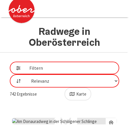
Accesskey
Accesskey
Zum Inhalt
Zum Seitenanfang
[0]
[2]
Radwege in
Oberösterreich
direkt zu den Ergebnissen springen
Filtern
Sortierung
742
Ergebnisse
Karte