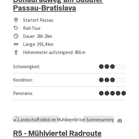
Passau-Bratislava
Startort
Passau
Rad-Tour
Dauer: 26h 26m
Länge: 393,4 km
Höhenmeter aufsteigend: 456 m
Mittel
Schwierigkeit:
Mittel
Kondition:
Traumtour
Panorama:
R5 - Mühlviertel Radroute