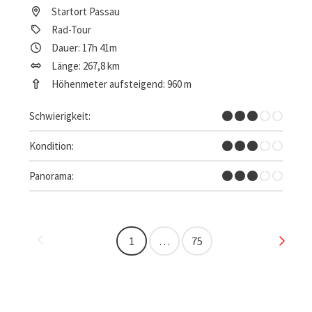
Startort
Passau
Rad-Tour
Dauer: 17h 41m
Länge: 267,8 km
Höhenmeter aufsteigend: 960 m
Mittel
Schwierigkeit:
Mittel
Kondition:
Einige Ausblicke
Panorama:
Seite zurück
Seite 
1
…
75