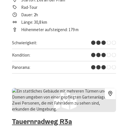
Rad-Tour
Dauer: 2h
Länge: 30,8 km
Höhenmeter aufsteigend: 179 m
Mittel
Schwierigkeit:
Mittel
Kondition:
Einige Ausblicke
Panorama:
Tauernradweg R3a