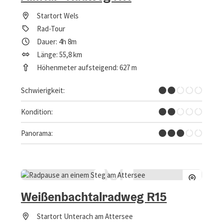
Startort
Wels
Rad-Tour
Dauer: 4h 8m
Länge: 55,8 km
Höhenmeter aufsteigend: 627 m
Leicht
Schwierigkeit:
Leicht
Kondition:
Einige Ausblicke
Panorama:
Weißenbachtalradweg R15
Startort
Unterach am Attersee