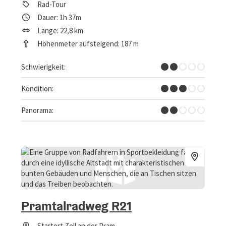
Rad-Tour
Dauer: 1h 37m
Länge: 22,8 km
Höhenmeter aufsteigend: 187 m
Leicht
Schwierigkeit:
Mittel
Kondition:
Einzelne Ausblicke
Panorama:
Pramtalradweg R21
Startort
Zell an der Pram