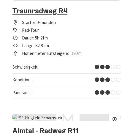
Traunradweg R4
Startort
Gmunden
Rad-Tour
Dauer: 5h 21m
Länge: 82,8 km
Höhenmeter aufsteigend: 180 m
Mittel
Schwierigkeit:
Mittel
Kondition:
Einige Ausblicke
Panorama:
Almtal - Radweg R11