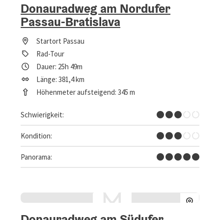
Donauradweg am Nordufer
Passau-Bratislava
Startort
Passau
Rad-Tour
Dauer: 25h 49m
Länge: 381,4 km
Höhenmeter aufsteigend: 345 m
Mittel
Schwierigkeit:
Mittel
Kondition:
Traumtour
Panorama:
Donauradweg am Südufer