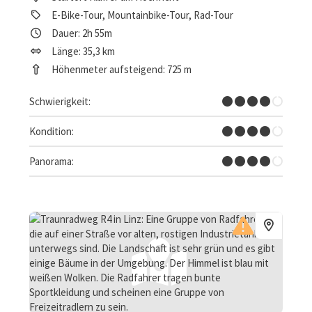
E-Bike-Tour, Mountainbike-Tour, Rad-Tour
Dauer: 2h 55m
Länge: 35,3 km
Höhenmeter aufsteigend: 725 m
Schwer
Schwierigkeit:
Schwer
Kondition:
Tolles Panorama
Panorama: