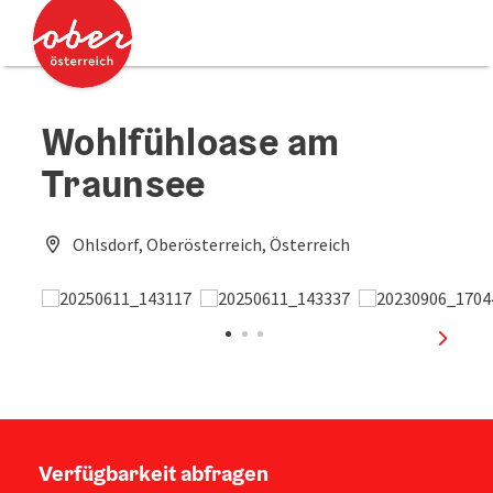
Accesskey
Accesskey
Zum Inhalt
Zum Seitenanfang
[0]
[2]
Wohlfühloase am
Traunsee
Ohlsdorf, Oberösterreich, Österreich
nächst
Verfügbarkeit abfragen