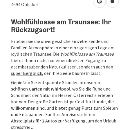
in Google Map
in Apple
4694
Ohlsdorf
Wohlfühloase am Traunsee: Ihr
Rückzugsort!
Erleben Sie die unvergessliche
Einzelreisende
und
Familien
Atmosphäre in einer einzigartigen Lage am
idyllischen Traunsee. Die
Wohlfühloase am Traunsee
bietet Ihnen nicht nur einen direkten Zugang zu
atemberaubenden Naturkulissen, sondern auch den
super Bergblick
, der Ihre Seele baumeln lässt.
Genießen Sie entspannte Stunden in unserem
schönen Garten mit Whirlpool
, wo Sie die Ruhe und
Schönheit der Natur im Herzen Österreichs erleben
können. Der große Garten ist perfekt für
Hunde, die
willkommen sind
, und bietet genug Platz zum Spielen
und Entspannen. Für Ihre Anreise steht ein
Abstellplatz für 2 Autos
zur Verfügung, um den Urlaub
stressfrei ...