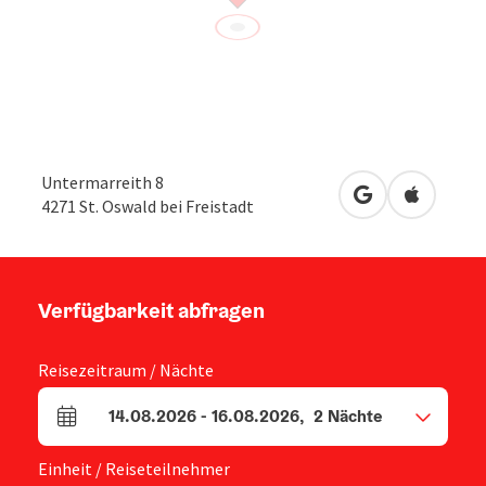
Untermarreith 8
in Google Maps
in Apple 
4271
St. Oswald bei Freistadt
Verfügbarkeit abfragen
Reisezeitraum / Nächte
14.08.2026
-
16.08.2026
,
2
Nächte
An- und Abreisefelder
Einheit / Reiseteilnehmer