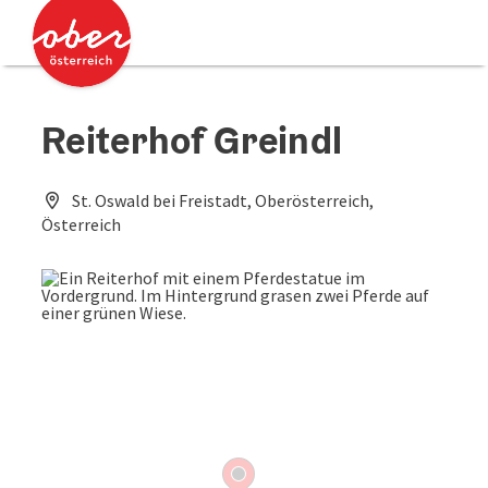
Accesskey
Accesskey
Zum Inhalt
Zum Seitenanfang
[0]
[2]
Reiterhof Greindl
St. Oswald bei Freistadt, Oberösterreich,
Österreich