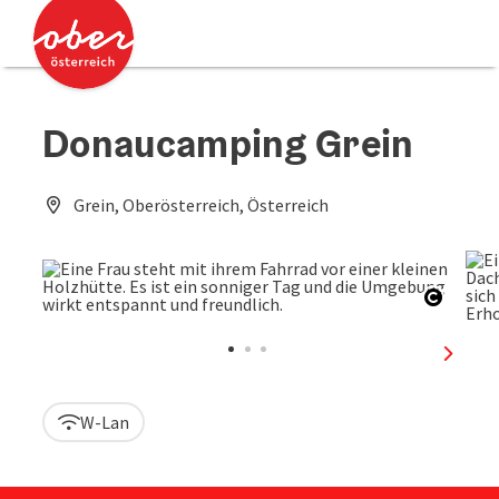
Accesskey
Accesskey
Zum Inhalt
Zum Seitenanfang
[0]
[2]
Donaucamping Grein
Grein, Oberösterreich, Österreich
Copyri
nächst
W-Lan