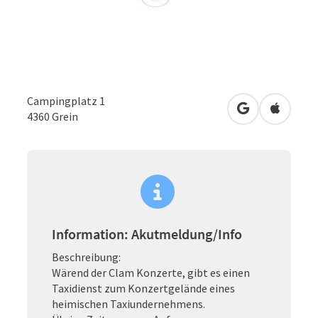
Campingplatz 1
in Google Map
in Apple
4360
Grein
Information: Akutmeldung/Info
Beschreibung:
Wärend der Clam Konzerte, gibt es einen
Taxidienst zum Konzertgelände eines
heimischen Taxiundernehmens.