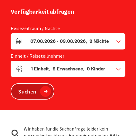
Verfügbarkeit abfragen
Reisezeitraum / Nächte
07.08.2026
-
09.08.2026
,
2
Nächte
An- und Abreisefelder
Einheit / Reiseteilnehmer
1
Einheit
,
2
Erwachsene
,
0
Kinder
Einheitenanzahl und Personenfelder
Suchen
Wir haben für die Suchanfrage leider kein
passendes buchbares Ergebnis gefunden. Bitte