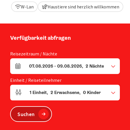
W-Lan
Haustiere sind herzlich willkommen
Verfügbarkeit abfragen
Reisezeitraum / Nächte
07.08.2026
-
09.08.2026
,
2
Nächte
An- und Abreisefelder
Einheit / Reiseteilnehmer
1
Einheit
,
2
Erwachsene
,
0
Kinder
Einheitenanzahl und Personenfelder
Suchen