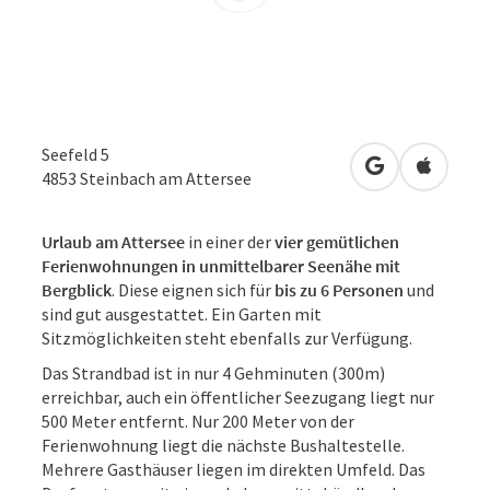
Seefeld 5
in Google Map
in Apple
4853
Steinbach am Attersee
Urlaub am Attersee
in einer der
vier gemütlichen
Ferienwohnungen in unmittelbarer Seenähe mit
Bergblick
. Diese eignen sich für
bis zu 6 Personen
und
sind gut ausgestattet. Ein Garten mit
Sitzmöglichkeiten steht ebenfalls zur Verfügung.
Das Strandbad ist in nur 4 Gehminuten (300m)
erreichbar, auch ein öffentlicher Seezugang liegt nur
500 Meter entfernt. Nur 200 Meter von der
Ferienwohnung liegt die nächste Bushaltestelle.
Mehrere Gasthäuser liegen im direkten Umfeld. Das