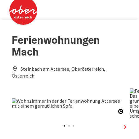
Accesskey
Accesskey
Zum Inhalt
Zum Seitenanfang
[0]
[2]
Ferienwohnungen
Mach
Steinbach am Attersee, Oberösterreich,
Österreich
Copyri
nächst