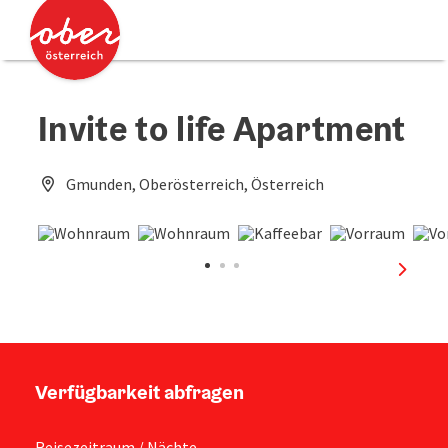
Accesskey
Accesskey
Zum Inhalt
Zum Seitenanfang
[0]
[2]
Invite to life Apartment
Gmunden, Oberösterreich, Österreich
nächst
Verfügbarkeit abfragen
Reisezeitraum / Nächte