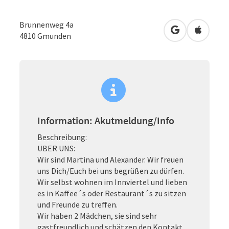
Brunnenweg 4a
in Google Map
in Apple
4810
Gmunden
Information: Akutmeldung/Info
Beschreibung:
ÜBER UNS:
Wir sind Martina und Alexander. Wir freuen
uns Dich/Euch bei uns begrüßen zu dürfen.
Wir selbst wohnen im Innviertel und lieben
es in Kaffee´s oder Restaurant´s zu sitzen
und Freunde zu treffen.
Wir haben 2 Mädchen, sie sind sehr
gastfreundlich und schätzen den Kontakt