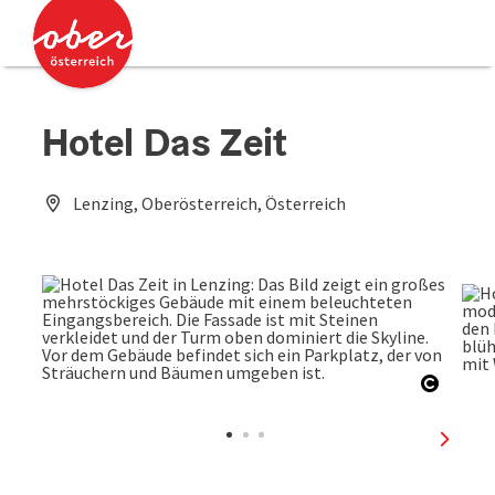
Accesskey
Accesskey
Zum Inhalt
Zum Seitenanfang
[0]
[2]
Hotel Das Zeit
Lenzing, Oberösterreich, Österreich
Copyri
nächst