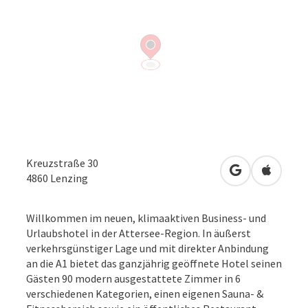
Kreuzstraße 30
in Google Map
in Apple
4860
Lenzing
Willkommen im neuen, klimaaktiven Business- und
Urlaubshotel in der Attersee-Region. In äußerst
verkehrsgünstiger Lage und mit direkter Anbindung
an die A1 bietet das ganzjährig geöffnete Hotel seinen
Gästen 90 modern ausgestattete Zimmer in 6
verschiedenen Kategorien, einen eigenen Sauna- &