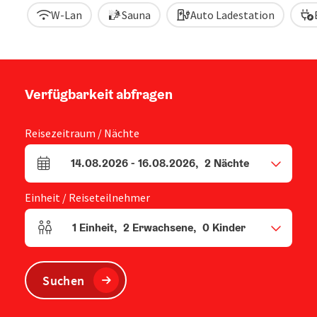
W-Lan
Sauna
Auto Ladestation
Verfügbarkeit abfragen
Reisezeitraum / Nächte
14.08.2026
-
16.08.2026
,
2
Nächte
An- und Abreisefelder
Einheit / Reiseteilnehmer
1
Einheit
,
2
Erwachsene
,
0
Kinder
Einheitenanzahl und Personenfelder
Suchen