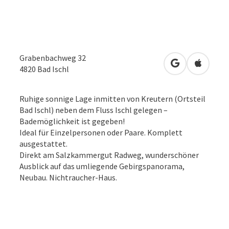
Grabenbachweg 32
in Google Map
in Apple
4820
Bad Ischl
Ruhige sonnige Lage inmitten von Kreutern (Ortsteil
Bad Ischl) neben dem Fluss Ischl gelegen –
Bademöglichkeit ist gegeben!
Ideal für Einzelpersonen oder Paare. Komplett
ausgestattet.
Direkt am Salzkammergut Radweg, wunderschöner
Ausblick auf das umliegende Gebirgspanorama,
Neubau. Nichtraucher-Haus.