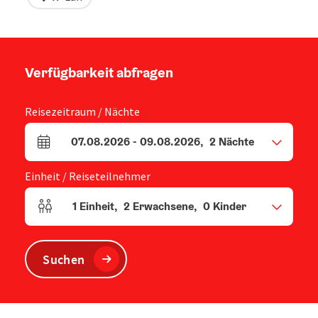
Verfügbarkeit abfragen
Reisezeitraum / Nächte
07.08.2026
-
09.08.2026
,
2
Nächte
An- und Abreisefelder
Einheit / Reiseteilnehmer
1
Einheit
,
2
Erwachsene
,
0
Kinder
Einheitenanzahl und Personenfelder
Suchen