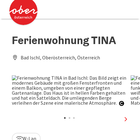
Accesskey
Accesskey
Zum Inhalt
Zum Seitenanfang
[0]
[2]
Ferienwohnung TINA
Bad Ischl, Oberösterreich, Österreich
Copyri
nächst
W-Lan