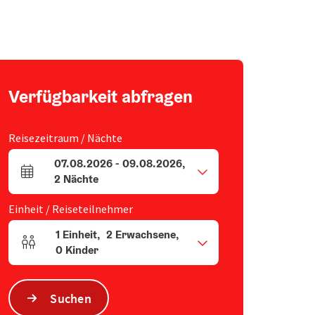
Verfügbarkeit abfragen
Reisezeitraum / Nächte
07.08.2026
-
09.08.2026
,
An- und Abreisefelder
2
Nächte
Einheit / Reiseteilnehmer
1
Einheit
,
2
Erwachsene
,
Einheitenanzahl und Personenfelder
0
Kinder
Suchen