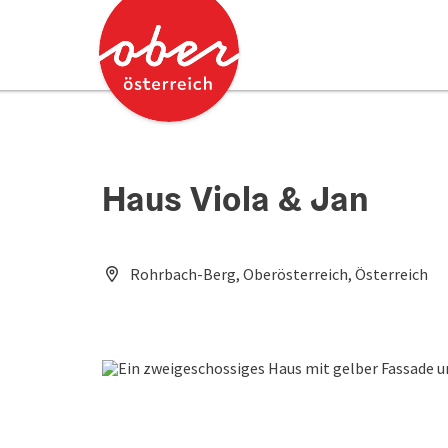
Accesskey
Accesskey
Zum Inhalt
Zum Seitenanfang
[0]
[2]
Haus Viola & Jan
Rohrbach-Berg, Oberösterreich, Österreich