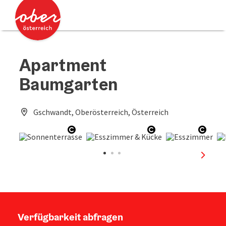
Accesskey
Accesskey
Zum Inhalt
Zum Seitenanfang
[0]
[2]
Apartment
Baumgarten
Gschwandt, Oberösterreich, Österreich
Copyright öffnen
Copyright öffnen
Copyr
nächst
Verfügbarkeit abfragen