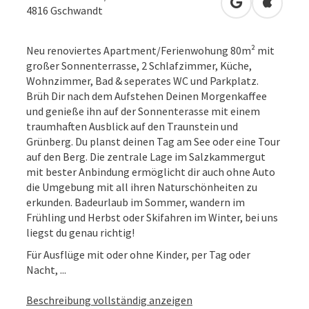
in Google Map
in Apple
4816
Gschwandt
Neu renoviertes Apartment/Ferienwohung 80m² mit
großer Sonnenterrasse, 2 Schlafzimmer, Küche,
Wohnzimmer, Bad & seperates WC und Parkplatz.
Brüh Dir nach dem Aufstehen Deinen Morgenkaffee
und genieße ihn auf der Sonnenterasse mit einem
traumhaften Ausblick auf den Traunstein und
Grünberg. Du planst deinen Tag am See oder eine Tour
auf den Berg. Die zentrale Lage im Salzkammergut
mit bester Anbindung ermöglicht dir auch ohne Auto
die Umgebung mit all ihren Naturschönheiten zu
erkunden. Badeurlaub im Sommer, wandern im
Frühling und Herbst oder Skifahren im Winter, bei uns
liegst du genau richtig!
Für Ausflüge mit oder ohne Kinder, per Tag oder
Nacht, ...
Beschreibung vollständig anzeigen