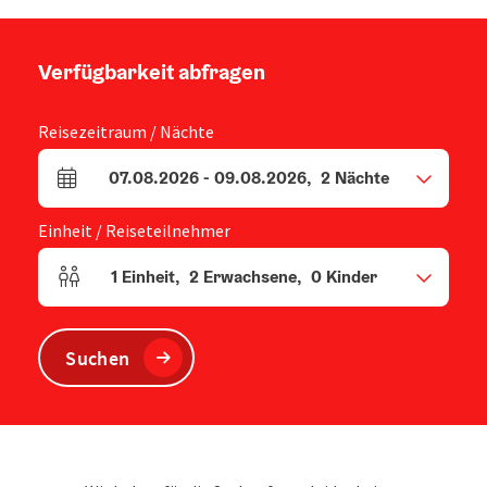
Verfügbarkeit abfragen
Reisezeitraum / Nächte
07.08.2026
-
09.08.2026
,
2
Nächte
An- und Abreisefelder
Einheit / Reiseteilnehmer
1
Einheit
,
2
Erwachsene
,
0
Kinder
Einheitenanzahl und Personenfelder
Suchen