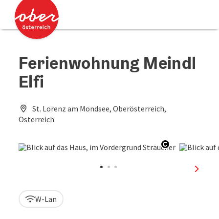
Accesskey
Accesskey
Zum Inhalt
Zum Seitenanfang
[0]
[2]
Ferienwohnung Meindl
Elfi
St. Lorenz am Mondsee, Oberösterreich,
Österreich
Copyright öf
nächst
W-Lan