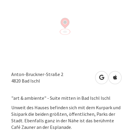
Anton-Bruckner-Straße 2
in Google Map
in Apple
4820
Bad Ischl
"art & ambiente" - Suite mitten in Bad Ischl Ischl
Unweit des Hauses befinden sich mit dem Kurpark und
Sisipark die beiden größten, öffentlichen, Parks der
Stadt. Ebenfalls ganz in der Nähe ist das berühmte
Café Zauner an der Esplanade.