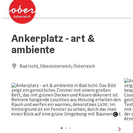
Accesskey
Accesskey
Zum Inhalt
Zum Seitenanfang
[0]
[2]
Ankerplatz - art &
ambiente
Bad Ischl, Oberösterreich, Österreich
Copyri
nächst