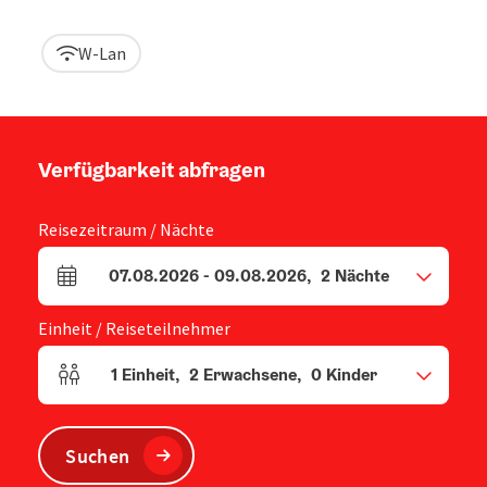
W-Lan
Verfügbarkeit abfragen
Reisezeitraum / Nächte
07.08.2026
-
09.08.2026
,
2
Nächte
An- und Abreisefelder
Einheit / Reiseteilnehmer
1
Einheit
,
2
Erwachsene
,
0
Kinder
Einheitenanzahl und Personenfelder
Suchen