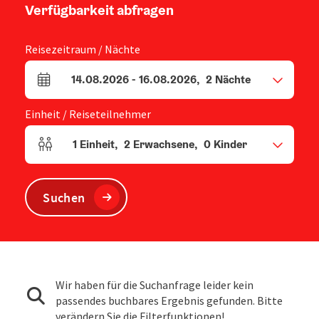
Verfügbarkeit abfragen
Reisezeitraum / Nächte
14.08.2026
-
16.08.2026
,
2
Nächte
An- und Abreisefelder
Einheit / Reiseteilnehmer
1
Einheit
,
2
Erwachsene
,
0
Kinder
Einheitenanzahl und Personenfelder
Suchen
Wir haben für die Suchanfrage leider kein
passendes buchbares Ergebnis gefunden. Bitte
verändern Sie die Filterfunktionen!