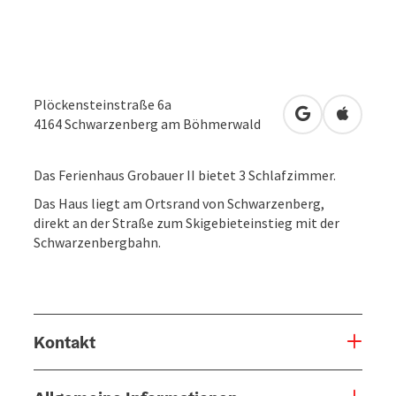
Plöckensteinstraße 6a
in Google Map
in Apple
4164
Schwarzenberg am Böhmerwald
Das Ferienhaus Grobauer II bietet 3 Schlafzimmer.
Das Haus liegt am Ortsrand von Schwarzenberg,
direkt an der Straße zum Skigebieteinstieg mit der
Schwarzenbergbahn.
Kontakt