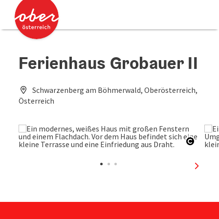
Accesskey
Accesskey
Zum Inhalt
Zum Seitenanfang
[0]
[2]
Ferienhaus Grobauer II
Schwarzenberg am Böhmerwald, Oberösterreich,
Österreich
Copyri
nächst