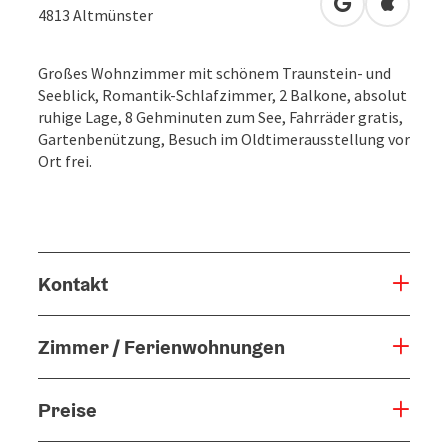
in Google Map
in Apple
4813
Altmünster
Großes Wohnzimmer mit schönem Traunstein- und
Seeblick, Romantik-Schlafzimmer, 2 Balkone, absolut
ruhige Lage, 8 Gehminuten zum See, Fahrräder gratis,
Gartenbenützung, Besuch im Oldtimerausstellung vor
Ort frei.
Kontakt
Zimmer / Ferienwohnungen
Preise