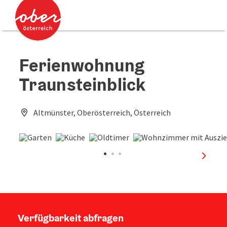
Accesskey
Accesskey
Zum Inhalt
Zum Seitenanfang
[0]
[2]
Ferienwohnung
Traunsteinblick
Altmünster, Oberösterreich, Österreich
nächst
Verfügbarkeit abfragen