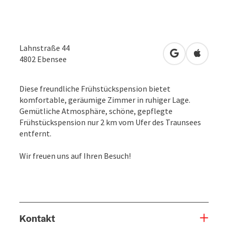
Lahnstraße 44
in Google Map
in Apple
4802
Ebensee
Diese freundliche Frühstückspension bietet
komfortable, geräumige Zimmer in ruhiger Lage.
Gemütliche Atmosphäre, schöne, gepflegte
Frühstückspension nur 2 km vom Ufer des Traunsees
entfernt.
Wir freuen uns auf Ihren Besuch!
Kontakt