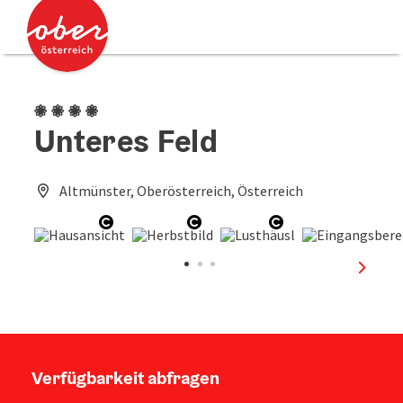
Accesskey
Accesskey
Zum Inhalt
Zum Seitenanfang
[0]
[2]
4 Blumen
Unteres Feld
Altmünster, Oberösterreich, Österreich
Copyright öffnen
Copyright öffnen
Copyright öffne
nächst
Verfügbarkeit abfragen