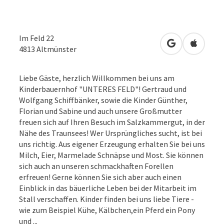
Im Feld 22
in Google Map
in Apple
4813
Altmünster
Liebe Gäste, herzlich Willkommen bei uns am
Kinderbauernhof "UNTERES FELD"! Gertraud und
Wolfgang Schiffbänker, sowie die Kinder Günther,
Florian und Sabine und auch unsere Großmutter
freuen sich auf Ihren Besuch im Salzkammergut, in der
Nähe des Traunsees! Wer Ursprüngliches sucht, ist bei
uns richtig. Aus eigener Erzeugung erhalten Sie bei uns
Milch, Eier, Marmelade Schnäpse und Most. Sie können
sich auch an unseren schmackhaften Forellen
erfreuen! Gerne können Sie sich aber auch einen
Einblick in das bäuerliche Leben bei der Mitarbeit im
Stall verschaffen. Kinder finden bei uns liebe Tiere -
wie zum Beispiel Kühe, Kälbchen,ein Pferd ein Pony
und ...