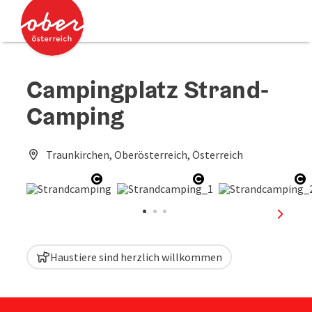
Accesskey
Accesskey
Zum Inhalt
Zum Seitenanfang
[0]
[2]
Campingplatz Strand-
Camping
Traunkirchen, Oberösterreich, Österreich
Copyright öffnen
Copyright öffnen
Co
nächst
Haustiere sind herzlich willkommen