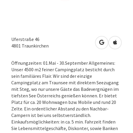
Uferstraße 46
in Google Map
in Apple
4801
Traunkirchen
Öffnungzeiten: 01.Mai - 30.September Allgemeines:
Unser 4500 m2 feiner Campingplatz besticht durch
sein familiäres Flair. Wir sind der einzige
Campingplatz am Traunsee mit direktem Seezugang
mit Steg, wo nur unsere Gäste das Badevergnügen im
tiefsten See Österreichs genießen können. Er bietet
Platz für ca. 20 Wohnwagen bzw. Mobile und rund 20
Zelte. Ein ordentlicher Abstand zu den Nachbar-
Campern ist bei uns selbstverständlich.
Einkaufsmöglichkeiten: in ca. 5 min. Fahrzeit finden
Sie Lebensmittelgeschäfte, Diskonter, sowie Banken