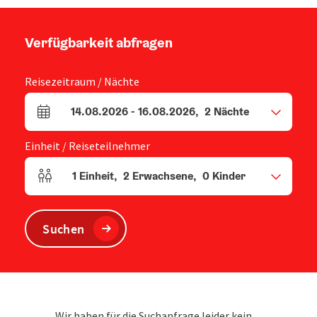
Verfügbarkeit abfragen
Reisezeitraum / Nächte
14.08.2026
-
16.08.2026
,
2
Nächte
An- und Abreisefelder
Einheit / Reiseteilnehmer
1
Einheit
,
2
Erwachsene
,
0
Kinder
Einheitenanzahl und Personenfelder
Suchen
Wir haben für die Suchanfrage leider kein