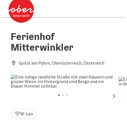
Accesskey
Accesskey
Zum Inhalt
Zum Seitenanfang
[0]
[2]
Ferienhof
Mitterwinkler
Spital am Pyhrn, Oberösterreich, Österreich
nächst
W-Lan