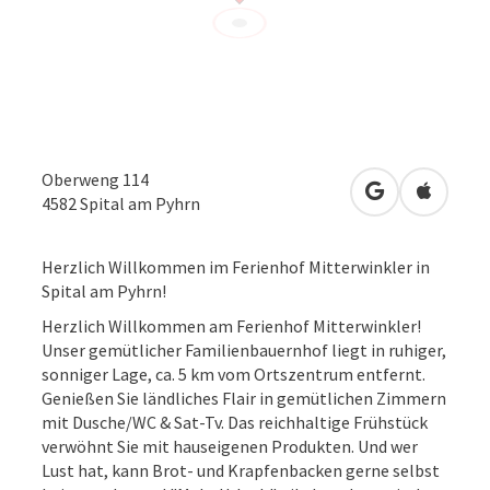
Oberweng 114
in Google Map
in Apple
4582
Spital am Pyhrn
Herzlich Willkommen im Ferienhof Mitterwinkler in
Spital am Pyhrn!
Herzlich Willkommen am Ferienhof Mitterwinkler!
Unser gemütlicher Familienbauernhof liegt in ruhiger,
sonniger Lage, ca. 5 km vom Ortszentrum entfernt.
Genießen Sie ländliches Flair in gemütlichen Zimmern
mit Dusche/WC & Sat-Tv. Das reichhaltige Frühstück
verwöhnt Sie mit hauseigenen Produkten. Und wer
Lust hat, kann Brot- und Krapfenbacken gerne selbst