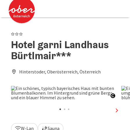
Accesskey
Accesskey
Zum Inhalt
Zum Seitenanfang
[0]
[2]
3 Sterne
Hotel garni Landhaus
Bürtlmair***
Hinterstoder, Oberösterreich, Österreich
Copyri
nächst
W-Lan
Sauna