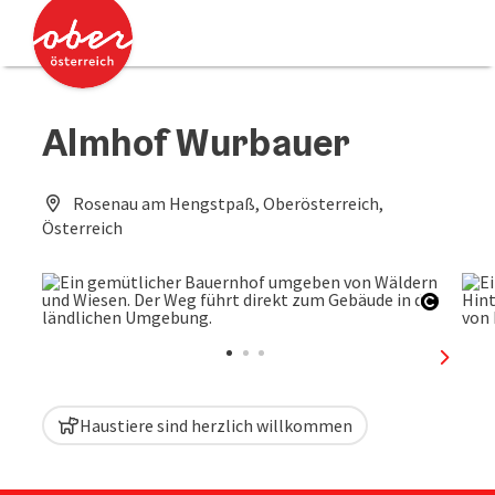
Accesskey
Accesskey
Zum Inhalt
Zum Seitenanfang
[0]
[2]
Almhof Wurbauer
Rosenau am Hengstpaß, Oberösterreich,
Österreich
Copyri
nächst
Haustiere sind herzlich willkommen