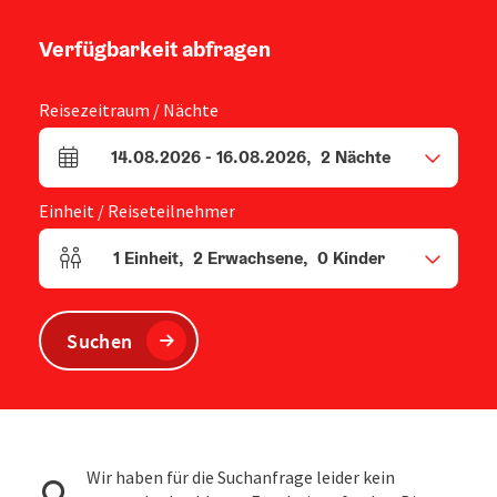
Verfügbarkeit abfragen
Reisezeitraum / Nächte
14.08.2026
-
16.08.2026
,
2
Nächte
An- und Abreisefelder
Einheit / Reiseteilnehmer
1
Einheit
,
2
Erwachsene
,
0
Kinder
Einheitenanzahl und Personenfelder
Suchen
Wir haben für die Suchanfrage leider kein