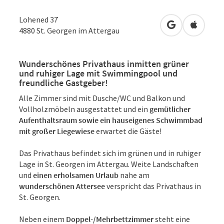
Lohened 37
in Google Map
in Apple
4880
St. Georgen im Attergau
Wunderschönes Privathaus inmitten
grüner
und ruhiger Lage
mit
Swimmingpool und
freundliche Gastgeber!
Alle Zimmer sind mit Dusche/WC und Balkon und
Vollholzmöbeln ausgestattet und ein
gemütlicher
Aufenthaltsraum sowie ein hauseigenes Schwimmbad
mit großer Liegewiese
erwartet die Gäste!
Das Privathaus befindet sich im grünen und in ruhiger
Lage in St. Georgen im Attergau. Weite Landschaften
und
einen erholsamen Urlaub
nahe am
wunderschönen Attersee
verspricht das Privathaus in
St. Georgen.
Neben einem
Doppel-/Mehrbettzimmer
steht eine