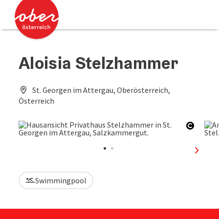
Accesskey
Accesskey
Zum Inhalt
Zum Seitenanfang
[0]
[2]
Aloisia Stelzhammer
St. Georgen im Attergau, Oberösterreich,
Österreich
Copyri
nächst
Swimmingpool