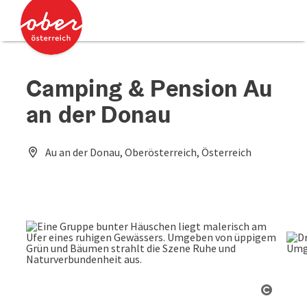
Accesskey
Accesskey
Zum Inhalt
Zum Seitenanfang
[0]
[2]
Camping & Pension Au
an der Donau
Au an der Donau, Oberösterreich, Österreich
Copyri