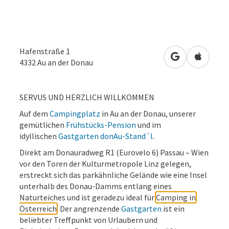
Hafenstraße 1
in Google Map
in Apple
4332
Au an der Donau
SERVUS UND HERZLICH WILLKOMMEN
Auf dem
Campingplatz
in Au an der Donau, unserer
gemütlichen
Frühstücks-Pension
und im
idyllischen
Gastgarten donAu-Stand´l
.
Direkt am Donauradweg R1 (Eurovelo 6) Passau – Wien
vor den Toren der Kulturmetropole Linz gelegen,
erstreckt sich das parkähnliche Gelände wie eine Insel
unterhalb des Donau-Damms entlang eines
Naturteiches und ist geradezu ideal für
Camping in
Österreich
. Der angrenzende
Gastgarten
ist ein
beliebter Treffpunkt von Urlaubern und