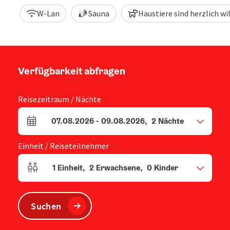
W-Lan
Sauna
Haustiere sind herzlich 
Verfügbarkeit abfragen
Reisezeitraum / Nächte
07.08.2026
-
09.08.2026
,
2
Nächte
An- und Abreisefelder
Einheit / Reiseteilnehmer
1
Einheit
,
2
Erwachsene
,
0
Kinder
Einheitenanzahl und Personenfelder
Suchen