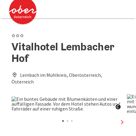
Accesskey
Accesskey
Zum Inhalt
Zum Seitenanfang
[0]
[2]
3 Sterne
Vitalhotel Lembacher
Hof
Lembach im Mühlkreis, Oberösterreich,
Österreich
Copyri
nächst