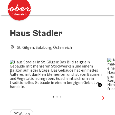
Accesskey
Accesskey
Zum Inhalt
Zum Seitenanfang
[0]
[2]
Haus Stadler
St. Gilgen, Salzburg, Österreich
Copyri
nächst
W-Lan