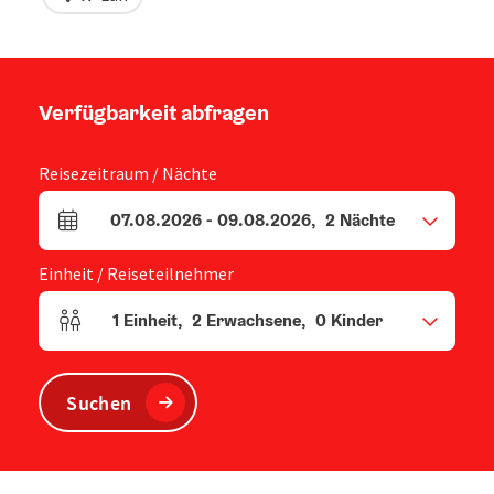
Verfügbarkeit abfragen
Reisezeitraum / Nächte
07.08.2026
-
09.08.2026
,
2
Nächte
An- und Abreisefelder
Einheit / Reiseteilnehmer
1
Einheit
,
2
Erwachsene
,
0
Kinder
Einheitenanzahl und Personenfelder
Suchen