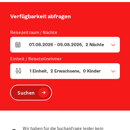
Verfügbarkeit abfragen
Reisezeitraum / Nächte
07.08.2026
-
09.08.2026
,
2
Nächte
An- und Abreisefelder
Einheit / Reiseteilnehmer
1
Einheit
,
2
Erwachsene
,
0
Kinder
Einheitenanzahl und Personenfelder
Suchen
Wir haben für die Suchanfrage leider kein