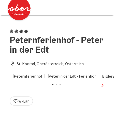
Accesskey
Accesskey
Zum Inhalt
Zum Seitenanfang
[0]
[2]
4 Blumen
Peternferienhof - Peter
in der Edt
St. Konrad, Oberösterreich, Österreich
nächst
W-Lan