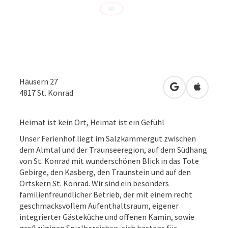
Häusern 27
in Google Map
in Apple
4817
St. Konrad
Heimat ist kein Ort, Heimat ist ein Gefühl
Unser Ferienhof liegt im Salzkammergut zwischen
dem Almtal und der Traunseeregion, auf dem Südhang
von St. Konrad mit wunderschönen Blick in das Tote
Gebirge, den Kasberg, den Traunstein und auf den
Ortskern St. Konrad. Wir sind ein besonders
familienfreundlicher Betrieb, der mit einem recht
geschmacksvollem Aufenthaltsraum, eigener
integrierter Gästeküche und offenen Kamin, sowie
großzügigen Spielbereichen, sich bestens für