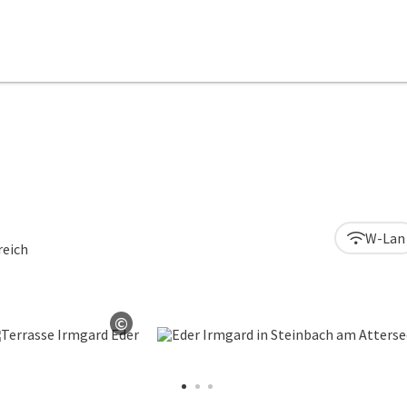
W-Lan
reich
©
ght öffnen
Copyright öffnen