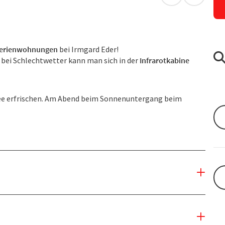
in Google Map
in Apple
erienwohnungen
bei Irmgard Eder!
 bei Schlechtwetter kann man sich in der
Infrarotkabine
see erfrischen. Am Abend beim Sonnenuntergang beim