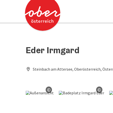
Accesskey
Accesskey
Zum Inhalt
Zum Seitenanfang
[0]
[2]
Eder Irmgard
Steinbach am Attersee, Oberösterreich, Öster
©
©
Copyright öffnen
Copyri