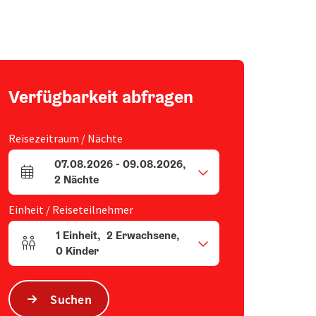
Verfügbarkeit abfragen
Reisezeitraum / Nächte
07.08.2026
-
09.08.2026
,
An- und Abreisefelder
2
Nächte
Einheit / Reiseteilnehmer
1
Einheit
,
2
Erwachsene
,
Einheitenanzahl und Personenfelder
0
Kinder
Suchen