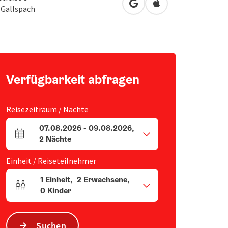
in Google Maps öffnen
in Apple Maps öffn
3
Gallspach
Verfügbarkeit abfragen
Reisezeitraum / Nächte
07.08.2026
-
09.08.2026
,
An- und Abreisefelder
2
Nächte
Einheit / Reiseteilnehmer
1
Einheit
,
2
Erwachsene
,
Einheitenanzahl und Personenfelder
0
Kinder
Suchen