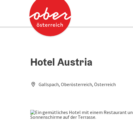
Accesskey
Accesskey
Zum Inhalt
Zum Seitenanfang
[0]
[2]
Hotel Austria
Gallspach, Oberösterreich, Österreich